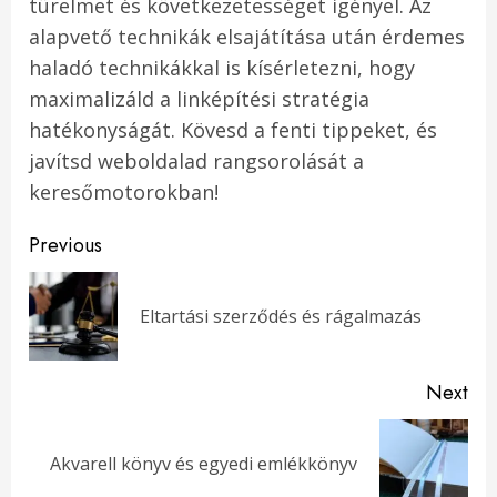
türelmet és következetességet igényel. Az
alapvető technikák elsajátítása után érdemes
haladó technikákkal is kísérletezni, hogy
maximalizáld a linképítési stratégia
hatékonyságát. Kövesd a fenti tippeket, és
javítsd weboldalad rangsorolását a
keresőmotorokban!
Post
Previous
navigation
Pre
Eltartási szerződés és rágalmazás
pos
Next
Next
Akvarell könyv és egyedi emlékkönyv
post: