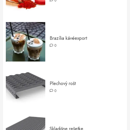
0
Brazília kávéexport
0
Plechový rošt
0
Skladišne rešetke