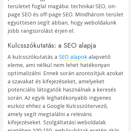
területet foglal magába: technikai SEO, on-
page SEO és off-page SEO. Mindhárom terület
együttesen segít abban, hogy weboldalunk
jobb rangsorolást érjen el.
Kulcsszókutatás: a SEO alapja
A kulcsszókutatás a
SEO alapok
alapvető
eleme, ami nélkül nem lehet hatékonyan
optimalizálni. Ennek során azonosítjuk azokat
a szavakat és kifejezéseket, amelyeket
potenciális látogatók használnak a keresés
során. Az egyik leghatékonyabb ingyenes
eszköz ehhez a Google Kulcsszótervező,
amely segít megtalálni a releváns
kifejezéseket. Szolgáltatási weboldalak
esetében 100-150, webáruházak esetén akár