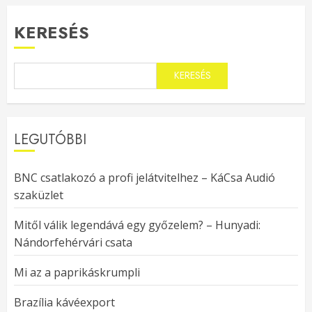
KERESÉS
KERESÉS
LEGUTÓBBI
BNC csatlakozó a profi jelátvitelhez – KáCsa Audió
szaküzlet
Mitől válik legendává egy győzelem? – Hunyadi:
Nándorfehérvári csata
Mi az a paprikáskrumpli
Brazília kávéexport