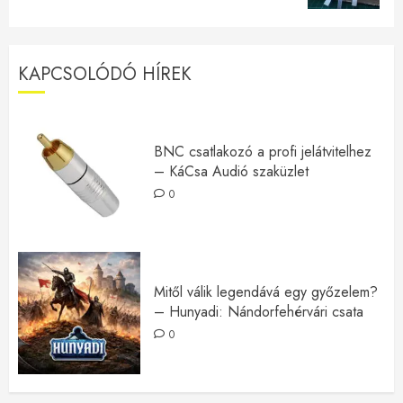
KAPCSOLÓDÓ HÍREK
BNC csatlakozó a profi jelátvitelhez
– KáCsa Audió szaküzlet
0
Mitől válik legendává egy győzelem?
– Hunyadi: Nándorfehérvári csata
0