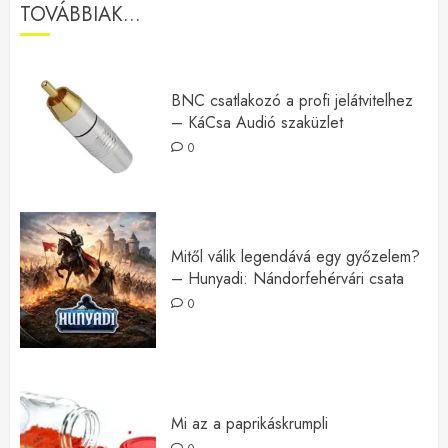
TOVÁBBIAK...
BNC csatlakozó a profi jelátvitelhez
– KáCsa Audió szaküzlet
0
Mitől válik legendává egy győzelem?
– Hunyadi: Nándorfehérvári csata
0
Mi az a paprikáskrumpli