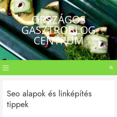
Skip
to
ORSZÁGOS
content
GASZTROBLOG
CENTRUM
Primary
Menu
Seo alapok és linképítés
tippek